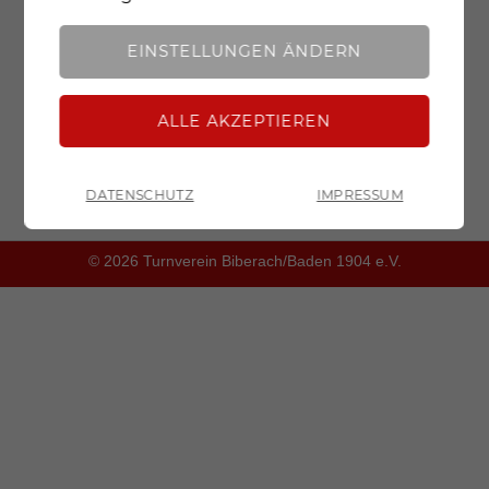
Analyse
Mit dieser Einstellung werden sowohl
Google Fonts als auch essentielle Cookies, Cookies
EINSTELLUNGEN ÄNDERN
für erweiterte Funktionen und Cookies für
analytische Zwecke geladen und zugelassen.
Straßenlauf (5 und 10km)
DATENSCHUTZ
IMPRESSUM
ZURÜCK
© 2026 Turnverein Biberach/Baden 1904 e.V.