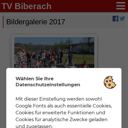
TV Biberach
Bildergalerie 2017
Wählen Sie Ihre
Datenschutzeinstellungen
Schülerläufe (0,5 und 1 km)
Mit dieser Einstellung werden sowohl
Notwendig
Mit dieser Einstellung werden nur
Google Fonts als auch essentielle Cookies,
Cookies und Google Fonts geladen, die für eine
korrekte Darstellung der Webseite zwingend
Cookies für erweiterte Funktionen und
notwendig sind.
Cookies für analytische Zwecke geladen
und zugelassen.