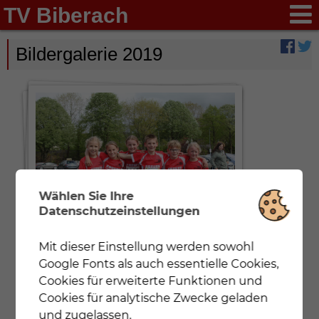
TV Biberach
Bildergalerie 2019
Wählen Sie Ihre
Datenschutzeinstellungen
Schülerläufe
Mit dieser Einstellung werden sowohl
Notwendig
Mit dieser Einstellung werden nur
Google Fonts als auch essentielle Cookies,
Cookies und Google Fonts geladen, die für eine
korrekte Darstellung der Webseite zwingend
Cookies für erweiterte Funktionen und
notwendig sind.
Cookies für analytische Zwecke geladen
und zugelassen.