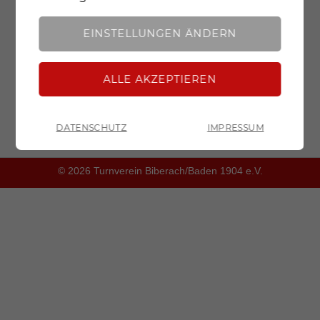
Analyse
Mit dieser Einstellung werden sowohl
Google Fonts als auch essentielle Cookies, Cookies
EINSTELLUNGEN ÄNDERN
für erweiterte Funktionen und Cookies für
analytische Zwecke geladen und zugelassen.
Straßenlauf (5 und 10km)
DATENSCHUTZ
IMPRESSUM
ZURÜCK
© 2026 Turnverein Biberach/Baden 1904 e.V.