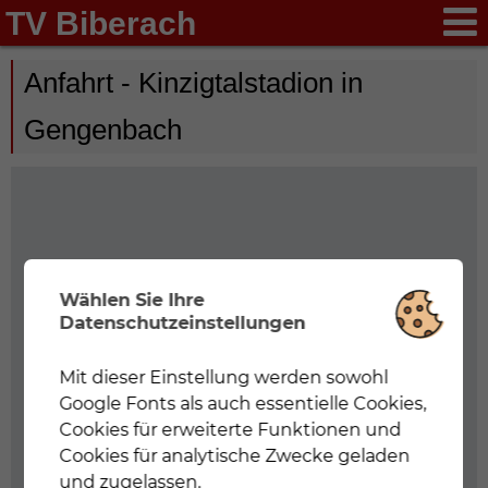
TV Biberach
Anfahrt - Kinzigtalstadion in
Gengenbach
Wählen Sie Ihre
Datenschutzeinstellungen
Hoppla! Ein Fehler ist
Mit dieser Einstellung werden sowohl
Notwendig
Mit dieser Einstellung werden nur
Google Fonts als auch essentielle Cookies,
Cookies und Google Fonts geladen, die für eine
aufgetreten.
korrekte Darstellung der Webseite zwingend
Cookies für erweiterte Funktionen und
notwendig sind.
Cookies für analytische Zwecke geladen
Google Maps wurde auf dieser Seite nicht richtig geladen.
und zugelassen.