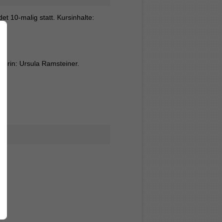
t 10-malig statt. Kursinhalte:
terin: Ursula Ramsteiner.