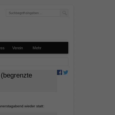
ess
Verein
Mehr
(begrenzte
nnerstagabend wieder statt: