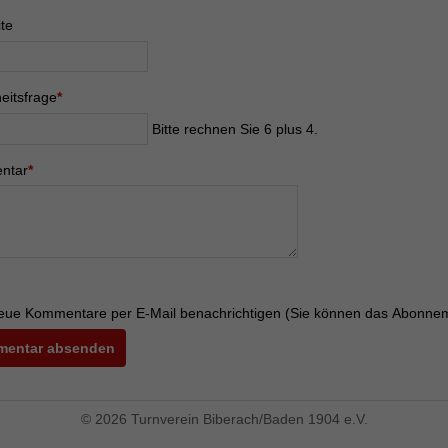
te
eld
Bitte
eitsfrage
*
addieren
Bitte rechnen Sie 6 plus 4.
Sie
6
eld
ntar
*
und
4.
eue Kommentare per E-Mail benachrichtigen (Sie können das Abonnem
entar absenden
© 2026 Turnverein Biberach/Baden 1904 e.V.