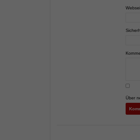
Websei
Pflichtf
Sicherh
Pflichtf
Komme
Über n
Komm