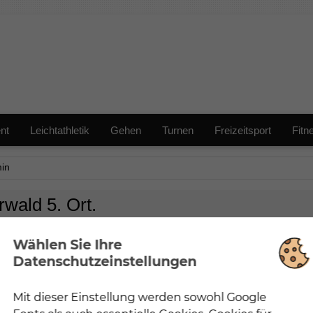
nt
Leichtathletik
Gehen
Turnen
Freizeitsport
Fitn
in
rwald 5. Ort.
Wählen Sie Ihre
Datenschutzeinstellungen
Mit dieser Einstellung werden sowohl Google
Notwendig
Mit dieser Einstellung werden nur Cookies und