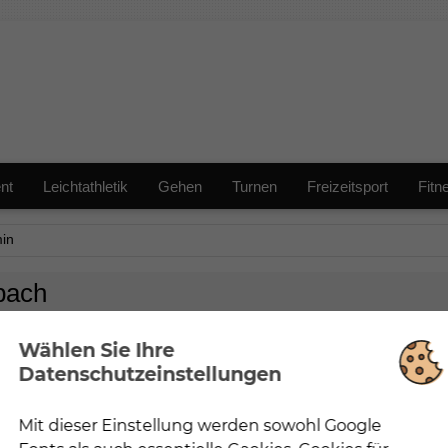
nt
Leichtathletik
Gehen
Turnen
Freizeitsport
Fitn
in
bach
Wählen Sie Ihre
Datenschutzeinstellungen
Mit dieser Einstellung werden sowohl Google
Notwendig
Mit dieser Einstellung werden nur Cookies und