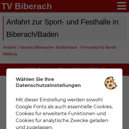
TV Biberach
Anfahrt zur Sport- und Festhalle in
Biberach/Baden
Anfahrt / Strecke Biberacher Straßenlauf - Firmenlauf & Nordic
Walking
© 2026 Turnverein Biberach/Baden 1904 e.V.
Wählen Sie Ihre
Datenschutzeinstellungen
Mit dieser Einstellung werden sowohl
Notwendig
Mit dieser Einstellung werden nur
Google Fonts als auch essentielle Cookies,
Cookies und Google Fonts geladen, die für eine
korrekte Darstellung der Webseite zwingend
Cookies für erweiterte Funktionen und
notwendig sind.
Cookies für analytische Zwecke geladen
und zugelassen.