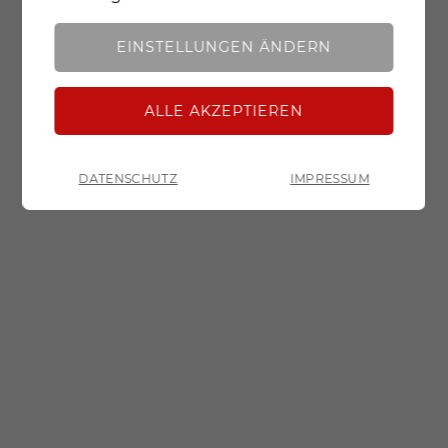
Analyse
Mit dieser Einstellung werden sowohl
Google Fonts als auch essentielle Cookies, Cookies
EINSTELLUNGEN ÄNDERN
für erweiterte Funktionen und Cookies für
analytische Zwecke geladen und zugelassen.
DATENSCHUTZ
IMPRESSUM
ZURÜCK