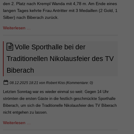
den 2. Platz nach Krempl Wanda mit 4,78 m. Am Ende eines
langen Tages kehrte Frau Antritter mit 3 Medaillen (2 Gold, 1
Silber) nach Biberach zurück.
Erfolge
Weiterlesen …
bei
den
Volle Sporthalle bei der
Hallen
Masters
Traditionellen Nikolausfeier des TV
in
Biberach
Sindelfingen
08.12.2025 18:21
von
Robert Kiss
(Kommentare: 0)
Letzten Sonntag war es wieder einmal so weit: Gegen 14 Uhr
strömten die ersten Gäste in die festlich geschmückte Sporthalle
Biberach, um sich die Traditionelle Nikolausfeier des TV Biberach
nicht entgehen zu lassen.
Volle
Weiterlesen …
Sporthalle