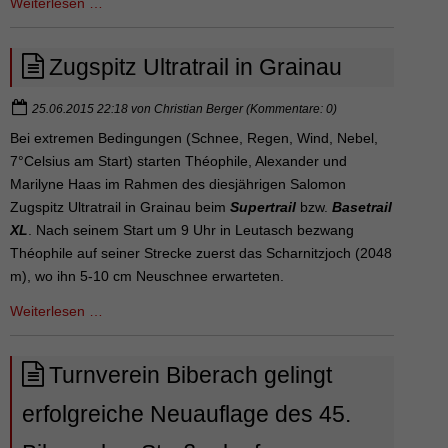
Europameisterschaften
Weiterlesen …
der
Senioren
Zugspitz Ultratrail in Grainau
in
Grossetto
25.06.2015 22:18
von
Christian Berger
(Kommentare: 0)
(Italien)
Bei extremen Bedingungen (Schnee, Regen, Wind, Nebel,
7°Celsius am Start) starten Théophile, Alexander und
Marilyne Haas im Rahmen des diesjährigen Salomon
Zugspitz Ultratrail in Grainau beim
Supertrail
bzw.
Basetrail
XL
. Nach seinem Start um 9 Uhr in Leutasch bezwang
Théophile auf seiner Strecke zuerst das Scharnitzjoch (2048
m), wo ihn 5-10 cm Neuschnee erwarteten.
Zugspitz
Weiterlesen …
Ultratrail
in
Turnverein Biberach gelingt
Grainau
erfolgreiche Neuauflage des 45.