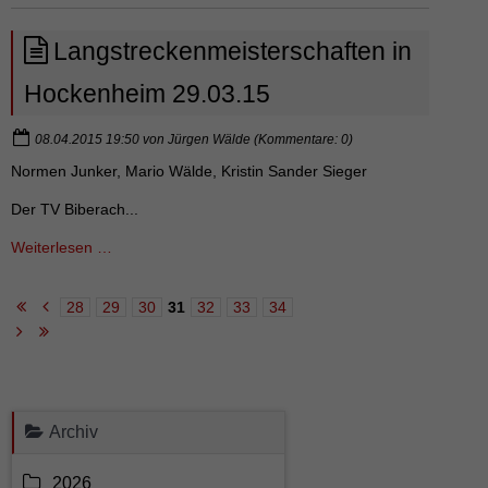
Osterlauf
in
Langstreckenmeisterschaften in
Rheinzabern
Hockenheim 29.03.15
08.04.2015 19:50
von
Jürgen Wälde
(Kommentare: 0)
Normen Junker, Mario Wälde, Kristin Sander Sieger
Der TV Biberach...
Langstreckenmeisterschaften
Weiterlesen …
in
Hockenheim
28
29
30
31
32
33
34
Seite 31 von 38
29.03.15
Archiv
2026